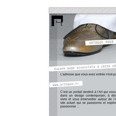
www.pechadre-thomas.artogue.fr
www.atelier.artogue.fr
www.aymeric-dominique.artogue.fr
www.dailly-marc.artogue.fr
www.girard-adeline.artogue.fr
www.moncorge-vincent.artogue.fr
www.mota.artogue.fr
www.protti-romain.artogue.fr
www.rassat-virginie.artogue.fr
www.sarpedon-laurent.artogue.fr
www.slobo.artogue.fr
www.artogue.fr/galerie/galerie.htm
www.artogue.fr/blog_tog/blogArt.htm
www.artogue.fr/forumMembres/forumMemb
L'adresse que vous avez entrée n'est pa
C’est un portail destiné à l’Art qui vous 
dans un design contemporain, à déco
vivre et vous émerveiller autour de l’
site actuel qui se passionne et espè
passionner ...